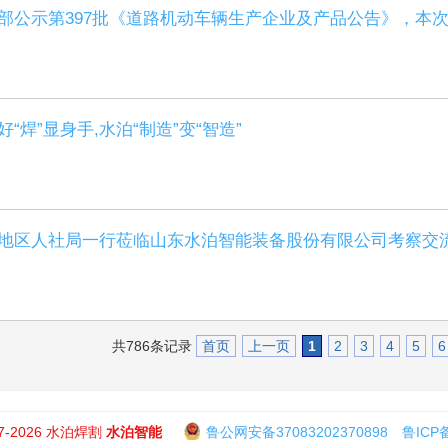
部公示第397批《道路机动车辆生产企业及产品公告》，本次
好“焊”显身手,水泊“制造”变“智造”
地区人社局一行莅临山东水泊智能装备股份有限公司考察交
共786条记录
首页
上一页
1
2
3
4
5
6
7-2026 水泊焊割
水泊智能
鲁公网安备37083202370898
鲁ICP备