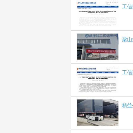
工信
梁山
工信
精益